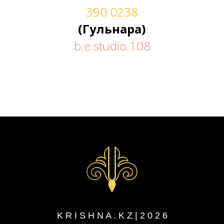
390 0238
(Гульнара)
b.e.studio.108
K R I S H N A . K Z | 2 0 2
6