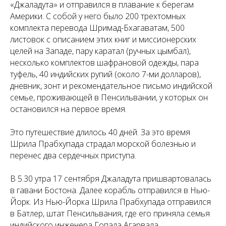
«Джаладута» и отправился в плавание к берегам
Америки. С собой у него было 200 трехтомных
комплекта перевода Шримад-Бхагаватам, 500
листовок с описанием этих книг и миссионерских
целей на Западе, пару каратал (ручных цымбал),
несколько комплектов шафрановой одежды, пара
туфель, 40 индийских рупий (около 7-ми долларов),
дневник, зонт и рекомендательное письмо индийской
семье, проживающей в Пенсильвании, у которых он
остановился на первое время.
Это путешествие длилось 40 дней. За это время
Шрила Прабхупада страдал морской болезнью и
перенес два сердечных приступа.
В 5.30 утра 17 сентября Джаладута пришвартовалась
в гавани Бостона. Далее корабль отправился в Нью-
Йорк. Из Нью-Йорка Шрила Прабхупада отправился
в Батлер, штат Пенсильвания, где его приняла семья
индийского инженера Гопала Агарвала